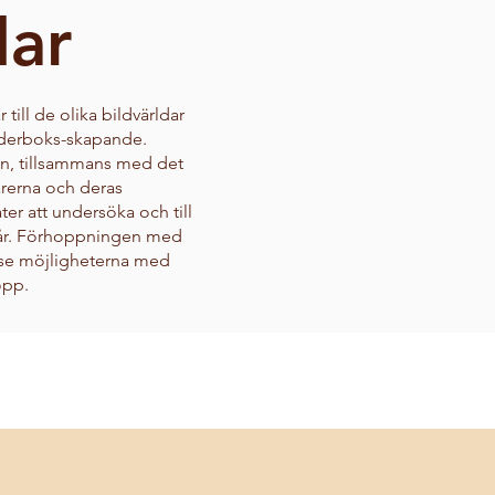
dar
 till de olika bildvärldar
lderboks-skapande.
lan, tillsammans med det
ärerna och deras
åter att undersöka och till
tår. Förhoppningen med
ka se möjligheterna med
opp.