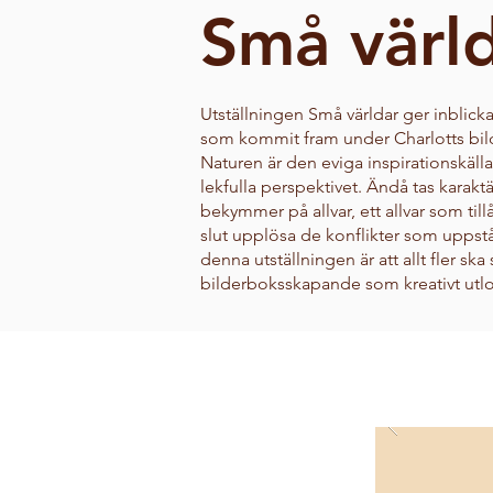
Små värl
Utställningen Små världar ger inblickar
som kommit fram under Charlotts bi
Naturen är den eviga inspirationskäl
lekfulla perspektivet. Ändå tas karakt
bekymmer på allvar, ett allvar som till
slut upplösa de konflikter som upps
denna utställningen är att allt fler s
bilderboksskapande som kreativt utl