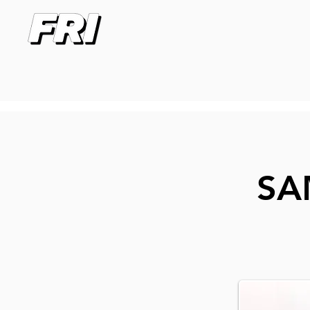
Hem
Pågåend
SA