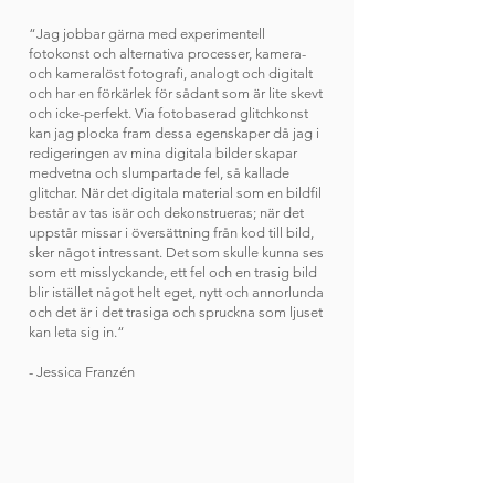
“Jag jobbar gärna med experimentell
fotokonst och alternativa processer, kamera-
och kameralöst fotografi, analogt och digitalt
och har en förkärlek för sådant som är lite skevt
och icke-perfekt. Via fotobaserad glitchkonst
kan jag plocka fram dessa egenskaper då jag i
redigeringen av mina digitala bilder skapar
medvetna och slumpartade fel, så kallade
glitchar. När det digitala material som en bildfil
består av tas isär och dekonstrueras; när det
uppstår missar i översättning från kod till bild,
sker något intressant. Det som skulle kunna ses
som ett misslyckande, ett fel och en trasig bild
blir istället något helt eget, nytt och annorlunda
och det är i det trasiga och spruckna som ljuset
kan leta sig in.“
- Jessica Franzén